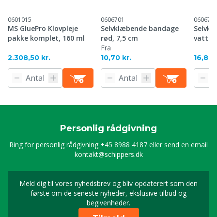
0601015
0606701
060670
MS GluePro Klovpleje
Selvklæbende bandage
Selvk
pakke komplet, 160 ml
rød, 7,5 cm
vatter
Fra
2.308,50 kr.
10,70 kr.
16,80 
Personlig rådgivning
Ring for personlig rådgivning
+45 8988 4187
eller send en email
kontakt@schippers.dk
Meld dig til vores nyhedsbrev og bliv opdaterert som den
Timeld dig vores nyhed
første om de seneste nyheder, ekslusive tilbud og
begivenheder.