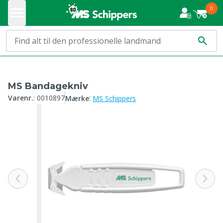
0
MS Bandagekniv
:
Varenr.
:
0010897
Mærke
MS Schippers