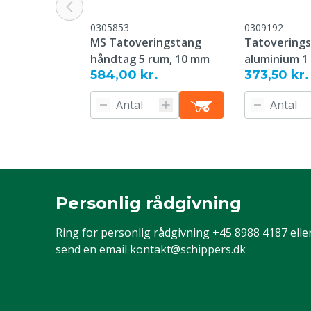
0305853
0309192
MS Tatoveringstang
Tatovering
håndtag 5 rum, 10 mm
aluminium 1 
584,00 kr.
373,50 kr.
mm plade
Personlig rådgivning
Ring for personlig rådgivning
+45 8988 4187
elle
send en email
kontakt@schippers.dk