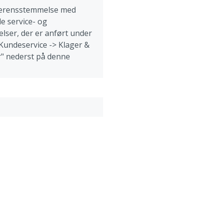
overensstemmelse med
e service- og
lser, der er anført under
"Kundeservice -> Klager &
" nederst på denne