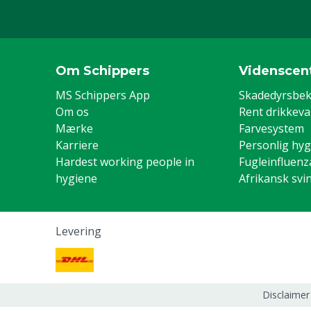
Om Schippers
Videnscen
MS Schippers App
Skadedyrsbe
Om os
Rent drikkev
Mærke
Farvesystem
Karriere
Personlig hyg
Hardest working people in
Fugleinfluenz
hygiene
Afrikansk svi
Levering
Disclaimer