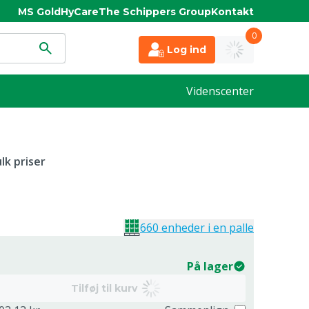
MS Gold
HyCare
The Schippers Group
Kontakt
0
Log ind
Videnscenter
lk priser
660 enheder i en palle
På lager
Tilføj til kurv