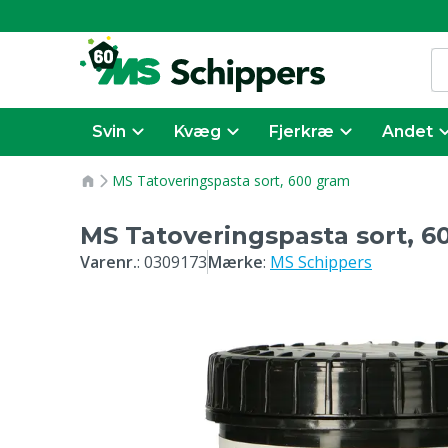
Svin
Kvæg
Fjerkræ
Andet
MS Tatoveringspasta sort, 600 gram
MS Tatoveringspasta sort, 6
Varenr.
:
0309173
Mærke
:
MS Schippers