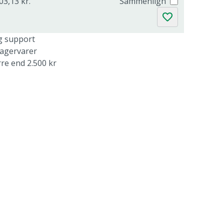
03,13 kr.
Sammenlign
g support
lagervarer
rre end 2.500 kr