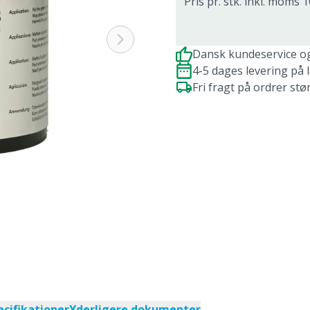
Pris pr. stk. inkl. moms 1
Dansk kundeservice o
4-5 dages levering på 
Fri fragt på ordrer stø
ecifikationer
Yderligere dokumenter