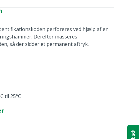
n
dentifikationskoden perforeres ved hjælp af en
veringshammer. Derefter masseres
en, så der sidder et permanent aftryk.
 til 25°C
er