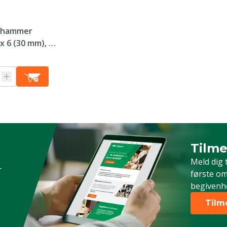
shammer
x 6 (30 mm), 35
Tilme
Timeld 
Meld dig 
r
første om
begivenh
Tilm