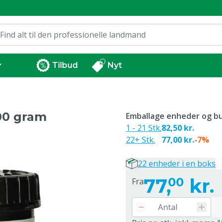
Tilbud
Nyt
00 gram
Emballage enheder og bu
1 - 21 Stk.
82,50 kr.
22+ Stk.
77,00 kr.
-7%
22 enheder i en boks
77,
kr.
00
Fra