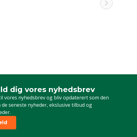
ld dig vores nyhedsbrev
dig vores nyhedsbrev
til vores nyhedsbrev og bliv opdaterert som den
 de seneste nyheder, ekslusive tilbud og
eder.
eld