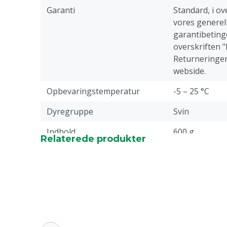
Garanti
Standard, i 
vores generell
garantibetinge
overskriften 
Returneringer
webside.
Opbevaringstemperatur
-5 – 25 °C
Dyregruppe
Svin
Indhold
600 g
Relaterede produkter
Farve
Sort