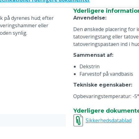
Yderligere informatio
k på dyrenes hud; efter
Anvendelse
:
toveringshammer eller
Den ønskede placering for i
oden synlig.
tatoveringstang eller tato
tatoveringspastaen ind i hud
Sammensat af
:
Dekstrin
Farvestof på vandbasis
Tekniske egenskaber
:
Opbevaringstemperatur: -5°C
Yderligere dokument
Sikkerhedsdatablad