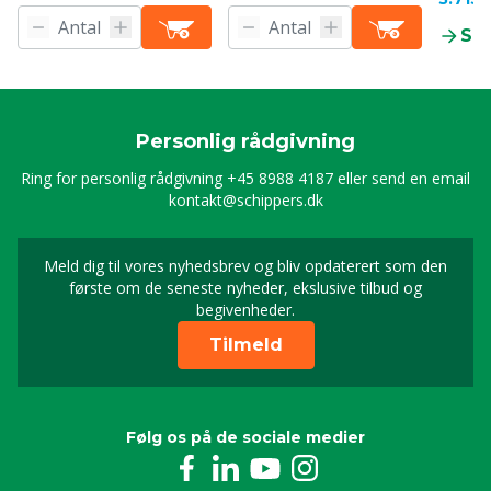
Se
Personlig rådgivning
Ring for personlig rådgivning
+45 8988 4187
eller send en email
kontakt@schippers.dk
Meld dig til vores nyhedsbrev og bliv opdaterert som den
Timeld dig vores nyhed
første om de seneste nyheder, ekslusive tilbud og
begivenheder.
Tilmeld
Følg os på de sociale medier