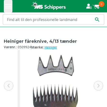
0
Heiniger fåreknive, 4/13 tænder
:
Varenr.
:
0509924
Mærke
Heiniger