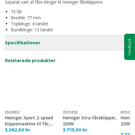
Separat sæt af fåre klinger til Heiniger fåreklippere.
Til får
Bredde: 77 mm
Topklinge: 4 tandet
Bundklinge: 13 tandet
Feedback
Specifikationer
Relaterede produkter
0509953
0501858
M05018
Heiniger Xpert 2-speed
Heiniger Xtra fåreklipper,
Heinig
klippemaskine til får,
320W
320W
250W
3.282,50 kr.
3.713,00 kr.
3.713,