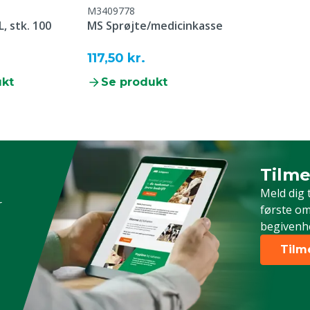
M3409778
L, stk. 100
MS Sprøjte/medicinkasse
.
117,50 kr.
ukt
Se produkt
Tilme
Timeld 
Meld dig 
r
første om
begivenh
Tilm