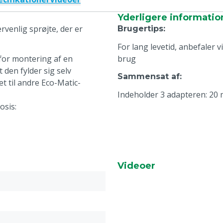
Yderligere informatio
rvenlig sprøjte, der er
Brugertips
:
For lang levetid, anbefaler 
for montering af en
brug
 den fylder sig selv
Sammensat af
:
t til andre Eco-Matic-
Indeholder 3 adapteren: 2
osis:
Videoer