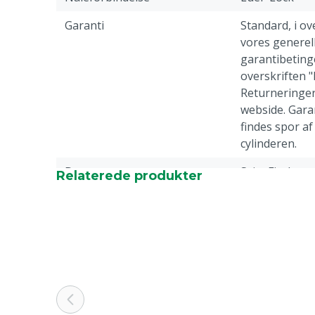
Garanti
Standard, i 
vores generell
garantibetinge
overskriften 
Returneringer
webside. Garan
findes spor af
cylinderen.
Dyregruppe
Svin, Fjerkræ
Relaterede produkter
Sprøjte type
Genanvendelig
Dosering pr. Tryk
0,1 ml
Farve
Blå