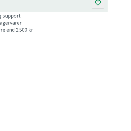
g support
lagervarer
rre end 2.500 kr