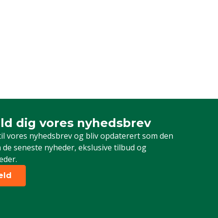
ld dig vores nyhedsbrev
dig vores nyhedsbrev
til vores nyhedsbrev og bliv opdaterert som den
 de seneste nyheder, ekslusive tilbud og
eder.
eld