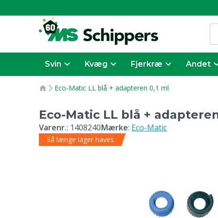
Svin
Kvæg
Fjerkræ
Andet
Eco-Matic LL blå + adapteren 0,1 ml
Eco-Matic LL blå + adapteren
Varenr.
:
1408240
Mærke
:
Eco-Matic
Så længe lager haves