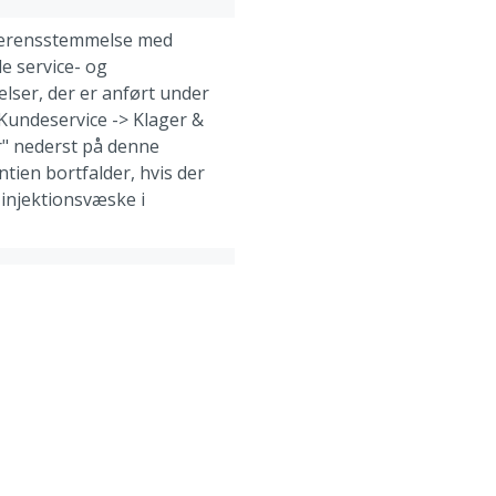
overensstemmelse med
e service- og
lser, der er anført under
"Kundeservice -> Klager &
" nederst på denne
tien bortfalder, hvis der
 injektionsvæske i
e injektionssprøjter