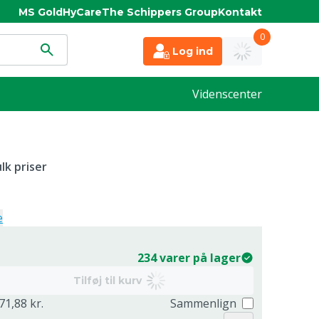
MS Gold
HyCare
The Schippers Group
Kontakt
0
Log ind
Videnscenter
lk priser
e
234 varer på lager
Tilføj til kurv
71,88 kr.
Sammenlign