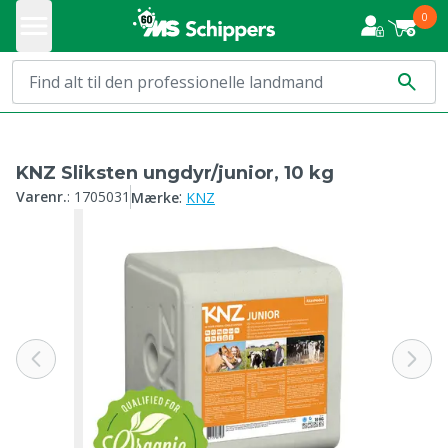
0
KNZ Sliksten ungdyr/junior, 10 kg
:
Varenr.
:
1705031
Mærke
KNZ