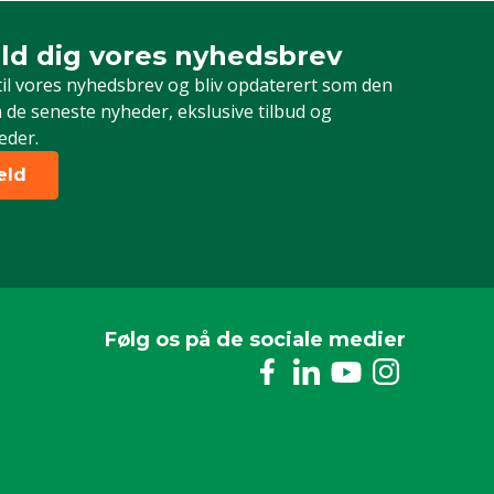
Brugervejledning
ld dig vores nyhedsbrev
dig vores nyhedsbrev
Væg
til vores nyhedsbrev og bliv opdaterert som den
Kvæg, Geder, Andet
 de seneste nyheder, ekslusive tilbud og
eder.
Ikke relevant
eld
Blå
Følg os på de sociale medier