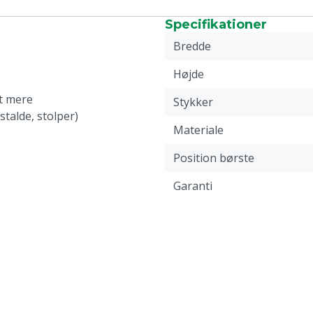
Specifikationer
Bredde
Højde
et mere
Stykker
talde, stolper)
Materiale
Position børste
Garanti
Vægt