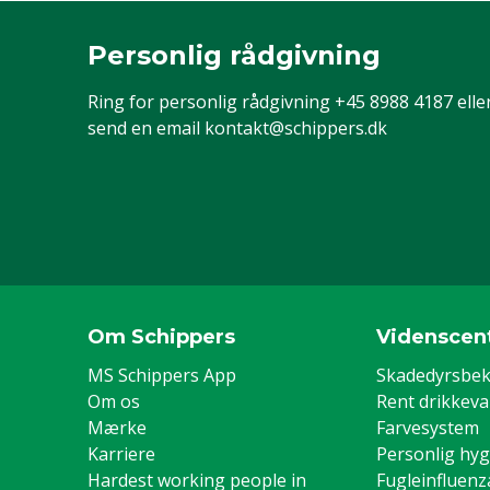
Personlig rådgivning
Ring for personlig rådgivning
+45 8988 4187
elle
send en email
kontakt@schippers.dk
Om Schippers
Videnscen
MS Schippers App
Skadedyrsbe
Om os
Rent drikkev
Mærke
Farvesystem
Karriere
Personlig hyg
Hardest working people in
Fugleinfluenz