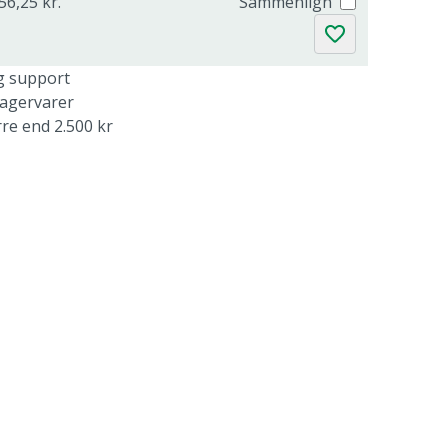
56,25 kr.
Sammenlign
g support
lagervarer
rre end 2.500 kr