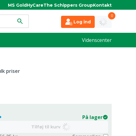
MS Gold
HyCare
The Schippers Group
Kontakt
0
Log ind
Videnscenter
lk priser
.
På lager
Tilføj til kurv