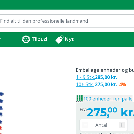
Tilbud
Nyt
Emballage enheder og bu
1 - 9 Stk.
285,00 kr.
10+ Stk.
275,00 kr.
-4%
100 enheder i en palle
275,
kr
00
Fra