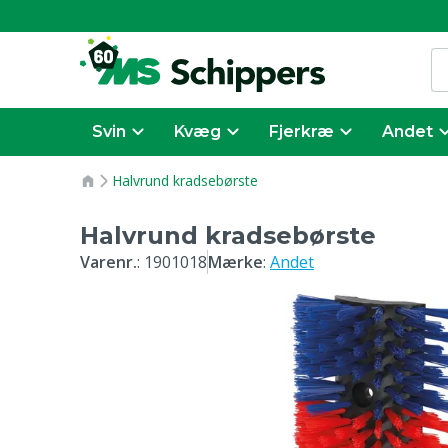
Svin
Kvæg
Fjerkræ
Andet
Halvrund kradsebørste
Halvrund kradsebørste
Varenr.
:
1901018
Mærke
:
Andet