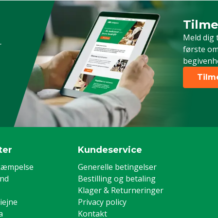
Styring
Tilme
Timeld 
Placering
Meld dig 
r
Dyregruppe
første om
begivenh
Børste speed
Tilm
Farve
ter
Kundeservice
kæmpelse
Generelle betingelser
and
Bestilling og betaling
Klager & Returneringer
iejne
Privacy policy
a
Kontakt