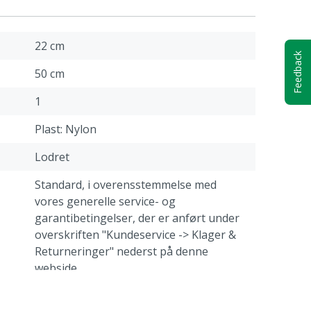
22 cm
Feedback
50 cm
1
Plast: Nylon
Lodret
Standard, i overensstemmelse med
vores generelle service- og
garantibetingelser, der er anført under
overskriften "Kundeservice -> Klager &
Returneringer" nederst på denne
webside.
1.9 kg