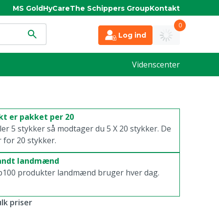
MS Gold
HyCare
The Schippers Group
Kontakt
0
Log ind
Videnscenter
t er pakket per 20
ller 5 stykker så modtager du 5 X 20 stykker. De
r for 20 stykker.
landt landmænd
p100 produkter landmænd bruger hver dag.
lk priser