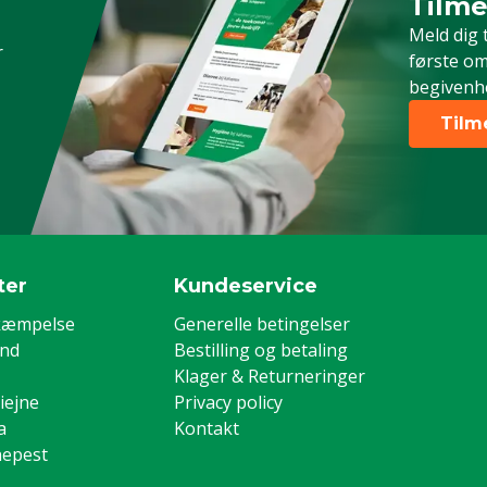
Tilme
Timeld 
Meld dig 
r
første om
begivenh
Tilm
ter
Kundeservice
kæmpelse
Generelle betingelser
and
Bestilling og betaling
Klager & Returneringer
iejne
Privacy policy
a
Kontakt
nepest