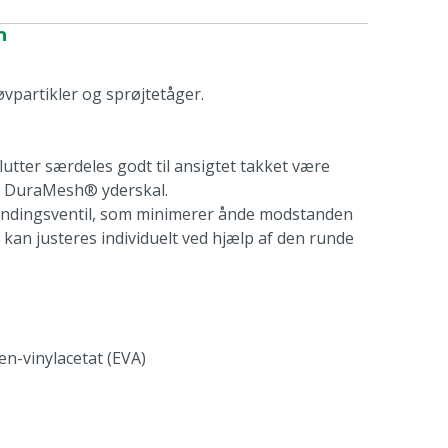
n
øvpartikler og sprøjtetåger.
tter særdeles godt til ansigtet takket være
g DuraMesh® yderskal.
ndingsventil, som minimerer ånde modstanden
an justeres individuelt ved hjælp af den runde
len-vinylacetat (EVA)