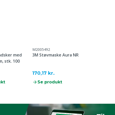
erkræ, Får, Geder, Andet
M2005492
andsker med
3M Støvmaske Aura NR
, stk. 100
170,17 kr.
ukt
Se produkt