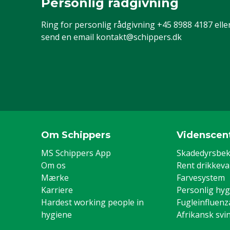
Personlig rådgivning
Ring for personlig rådgivning
+45 8988 4187
elle
send en email
kontakt@schippers.dk
Om Schippers
Videnscen
MS Schippers App
Skadedyrsbe
Om os
Rent drikkev
Mærke
Farvesystem
Karriere
Personlig hyg
Hardest working people in
Fugleinfluenz
hygiene
Afrikansk svi