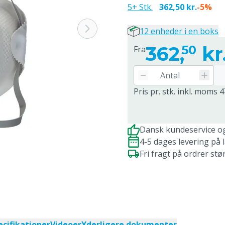
5+ Stk.
362,50 kr.
-5%
12 enheder i en boks
362,
kr
50
Fra
Pris pr. stk. inkl. moms 4
Dansk kundeservice o
4-5 dages levering på 
Fri fragt på ordrer stø
ecifikationer
Videoer
Yderligere dokumenter