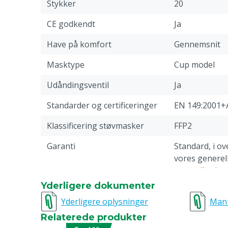
Stykker
20
CE godkendt
Ja
Have på komfort
Gennemsnit
Masktype
Cup model
Udåndingsventil
Ja
Standarder og certificeringer
EN 149:2001+
Klassificering støvmasker
FFP2
Garanti
Standard, i 
vores generell
garantibetinge
overskriften 
Yderligere dokumenter
Returneringer
Yderligere oplysninger
Man
webside.
Relaterede produkter
Dokumentationsbemærkning
Læs altid bru