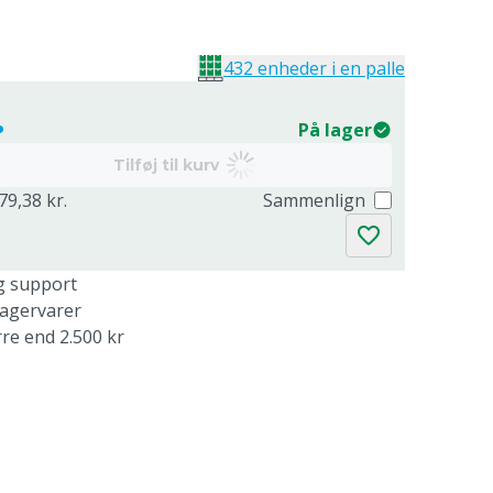
432 enheder i en palle
.
På lager
Tilføj til kurv
79,38 kr.
Sammenlign
g support
lagervarer
rre end 2.500 kr