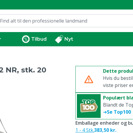
Tilbud
Nyt
 NR, stk. 20
Dette produk
Hvis du besti
viste priser e
Populært b
Blandt de To
➜
Se Top100
Emballage enheder og bu
1 - 4 Stk.
383,50 kr.