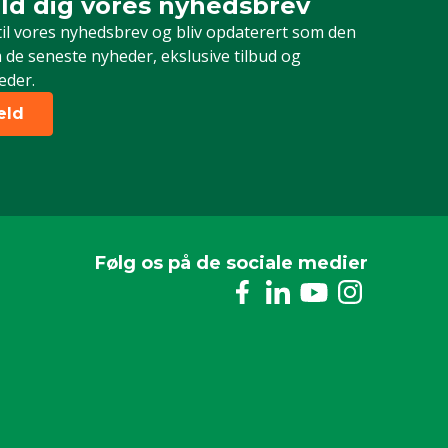
ld dig vores nyhedsbrev
dig vores nyhedsbrev
til vores nyhedsbrev og bliv opdaterert som den
 de seneste nyheder, ekslusive tilbud og
eder.
eld
Følg os på de sociale medier