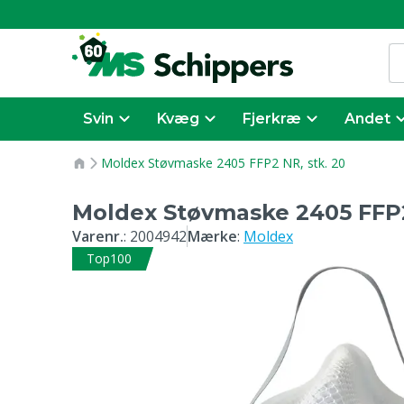
Svin
Kvæg
Fjerkræ
Andet
Moldex Støvmaske 2405 FFP2 NR, stk. 20
Moldex Støvmaske 2405 FFP2
Varenr.
:
2004942
Mærke
:
Moldex
Top100