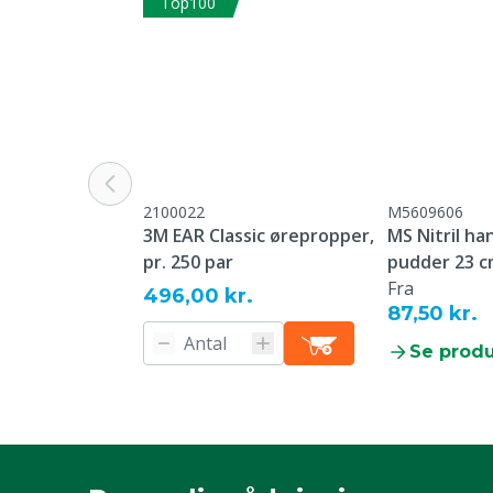
Top100
Type nummer
2405
Vægt
16 g
Engangs eller genanvendelig
Engangs
Dyregruppe
Kvæg, Svin, Fj
2100022
M5609606
Farve
Hvid
3M EAR Classic ørepropper,
MS Nitril h
pr. 250 par
pudder 23 cm
Fra
496,00 kr.
87,50 kr.
Se prod