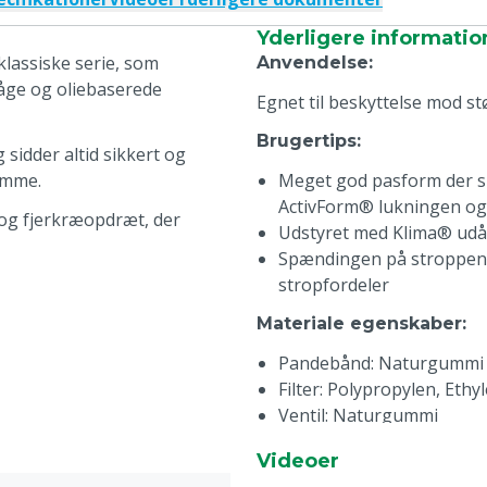
Yderligere informatio
lassiske serie, som
Anvendelse
:
tåge og oliebaserede
Egnet til beskyttelse mod st
Brugertips
:
idder altid sikkert og
emme.
Meget god pasform der slu
ActivForm® lukningen o
og fjerkræopdræt, der
Udstyret med Klima® udå
Spændingen på stroppen k
stropfordeler
Materiale egenskaber
:
Pandebånd: Naturgummi
Filter: Polypropylen, Ethy
Ventil: Naturgummi
Specifikationer
:
Videoer