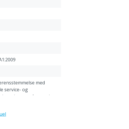
Hjælp til at vælge den b
acceptabel koncentration)
FFP1: MAK = 4 x. Inert st
ikke skadeligt støv)
FFP2: MAK = 10 x skadelig
mg/m³
FFP3: MAK = 50 x skadelig
mg/m³
A1:2009
overensstemmelse med
e service- og
lser, der er anført under
"Kundeservice -> Klager &
" nederst på denne
uel
gsanvisningen før brug.