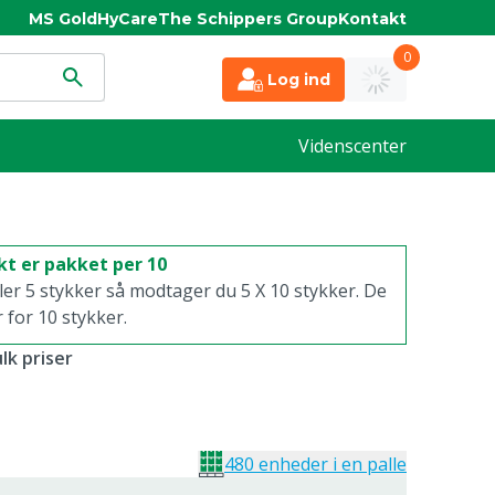
MS Gold
HyCare
The Schippers Group
Kontakt
0
Log ind
Videnscenter
t er pakket per 10
ller 5 stykker så modtager du 5 X 10 stykker. De
r for 10 stykker.
lk priser
480 enheder i en palle