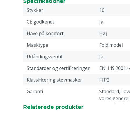
Specifikationer
Stykker
10
CE godkendt
Ja
Have på komfort
Høj
Masktype
Fold model
Udåndingsventil
Ja
Standarder og certificeringer
EN 149:2001+
Klassificering støvmasker
FFP2
Garanti
Standard, i 
vores generell
garantibetinge
Relaterede produkter
overskriften 
Returneringer
webside.