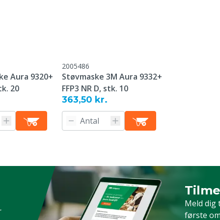
FFP1: MAK = 4 x. Inert st
ikke skadeligt støv)
FFP2: MAK = 10 x skadelig
mg/m³
FFP3: MAK = 50 x skadelig
2005486
mg/m³
erkræ, Får, Geder, Andet
ke Aura 9320+
Støvmaske 3M Aura 9332+
tk. 20
FFP3 NR D, stk. 10
363,50 kr.
Tilme
Timeld 
Meld dig 
r
første om