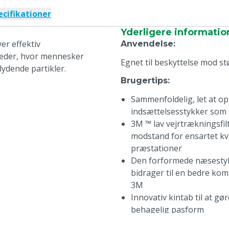
ecifikationer
Yderligere informatio
r effektiv
Anvendelse
:
heder, hvor mennesker
Egnet til beskyttelse mod st
lydende partikler.
Brugertips
:
Sammenfoldelig, let at op
indsættelsesstykker som 
3M ™ lav vejrtrækningsfilt
modstand for ensartet kva
præstationer
Den forformede næsestykk
bidrager til en bedre kom
3M
Innovativ kintab til at g
behagelig pasform
3M ™ Cool Flow ™ udåndin