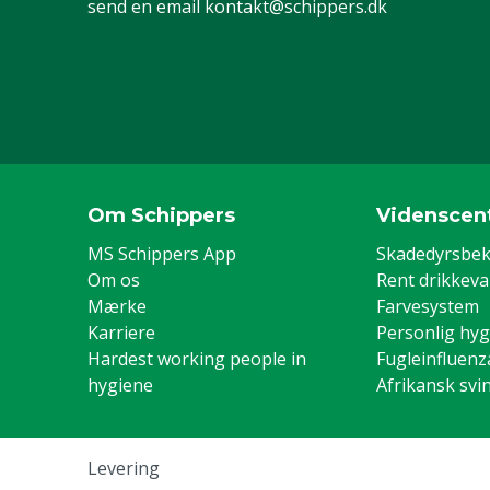
send en email
kontakt@schippers.dk
Om Schippers
Videnscen
MS Schippers App
Skadedyrsbe
Om os
Rent drikkev
Mærke
Farvesystem
Karriere
Personlig hyg
Hardest working people in
Fugleinfluenz
hygiene
Afrikansk svi
Levering