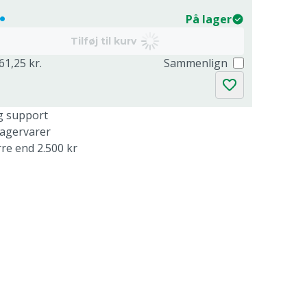
.
På lager
Tilføj til kurv
61,25 kr.
Sammenlign
g support
lagervarer
rre end 2.500 kr