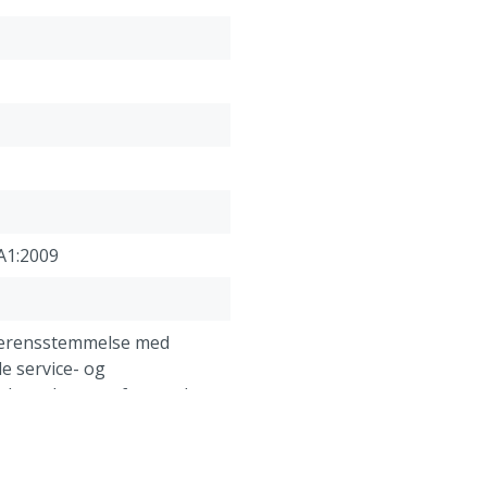
omgivelser og / eller ved
Stor, blød næseskum som
Individuelle hygiejnisk e
brug
Jævnt tryk fra stropperne
hals og giver en sikker 
Materiale egenskaber
:
Stropper: Polyisopren
Nitter: Stål
A1:2009
Næseskum: Polyurethan
Næsebøjle: Aluminium
Filter Polypropylen
overensstemmelse med
Ventil: Polypropylen
e service- og
Ventilmembran: Polyisop
lser, der er anført under
Specifikationer
:
"Kundeservice -> Klager &
" nederst på denne
Hjælp til at vælge den b
acceptabel koncentration)