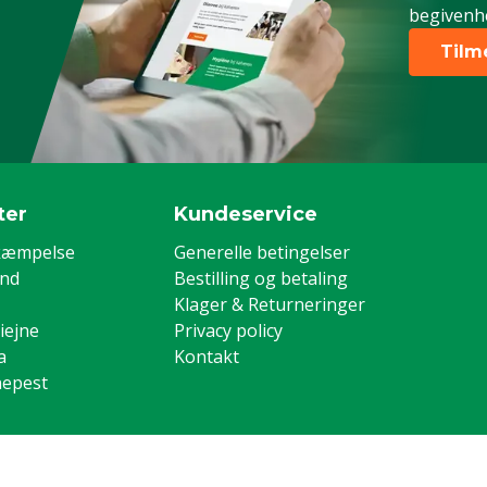
begivenh
Tilm
ter
Kundeservice
kæmpelse
Generelle betingelser
and
Bestilling og betaling
Klager & Returneringer
iejne
Privacy policy
a
Kontakt
nepest