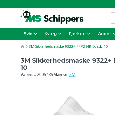
Svin
Kvæg
Fjerkræ
Andet
3M Sikkerhedsmaske 9322+ FFP2 NR D, stk. 10
3M Sikkerhedsmaske 9322+ F
10
Varenr.
:
2005485
Mærke
:
3M