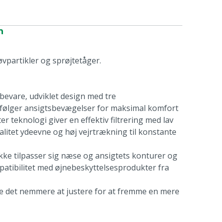
n
øvpartikler og sprøjtetåger.
bevare, udviklet design med tre
følger ansigtsbevægelser for maksimal komfort
er teknologi giver en effektiv filtrering med lav
litet ydeevne og høj vejrtrækning til konstante
e tilpasser sig næse og ansigtets konturer og
patibilitet med øjnebeskyttelsesprodukter fra
øre det nemmere at justere for at fremme en mere
gsventil giver øget komfort i varme, fugtige