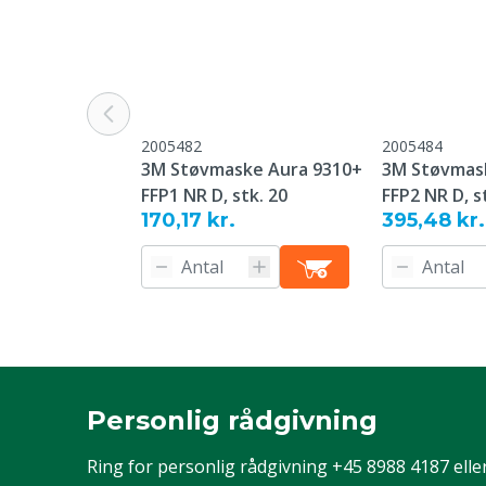
Type nummer
9322+
Vægt
15 g
Engangs eller genanvendelig
Engangs
2005482
2005484
Dyregruppe
Kvæg, Svin, Fj
3M Støvmaske Aura 9310+
3M Støvmas
FFP1 NR D, stk. 20
FFP2 NR D, s
Farve
Hvid
170,17 kr.
395,48 kr.
Personlig rådgivning
Ring for personlig rådgivning
+45 8988 4187
elle