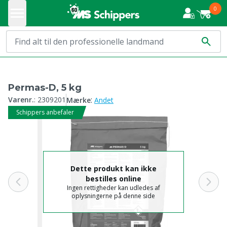
0
Permas-D, 5 kg
:
Varenr.
:
2309201
Mærke
Andet
Schippers anbefaler
Dette produkt kan ikke
bestilles online
Ingen rettigheder kan udledes af
oplysningerne på denne side