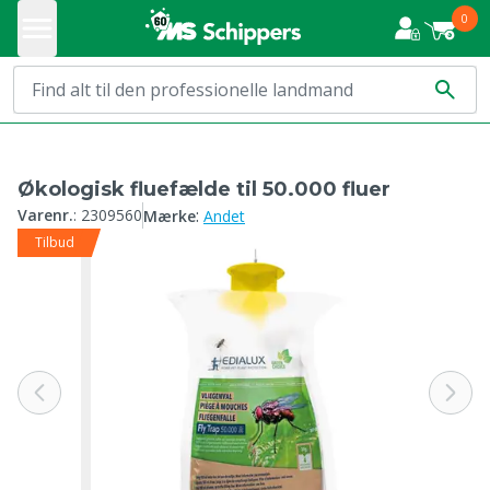
0
Økologisk fluefælde til 50.000 fluer
:
Varenr.
:
2309560
Mærke
Andet
Tilbud