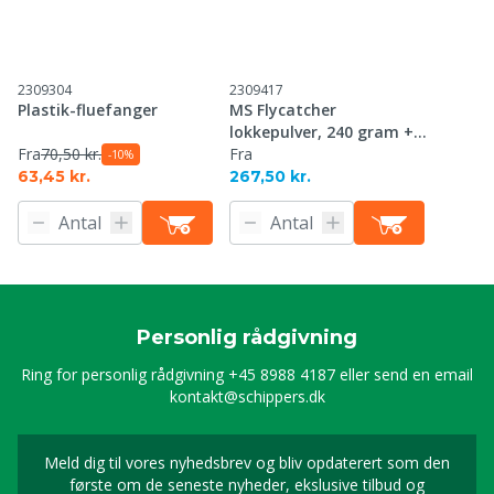
2309304
2309417
Plastik-fluefanger
MS Flycatcher
lokkepulver, 240 gram +
Fra
70,50 kr.
fælde
Fra
-10%
63,45 kr.
267,50 kr.
Personlig rådgivning
Ring for personlig rådgivning
+45 8988 4187
eller send en email
kontakt@schippers.dk
Meld dig til vores nyhedsbrev og bliv opdaterert som den
Timeld dig vores nyhed
første om de seneste nyheder, ekslusive tilbud og