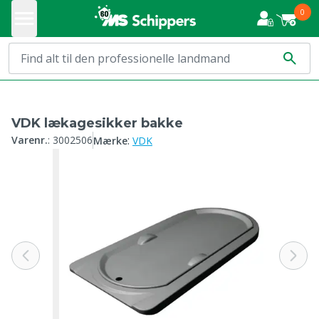
0
VDK lækagesikker bakke
:
Varenr.
:
3002506
Mærke
VDK