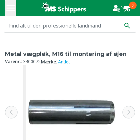
0
Metal vægpløk, M16 til montering af øjen
:
Varenr.
:
3400072
Mærke
Andet