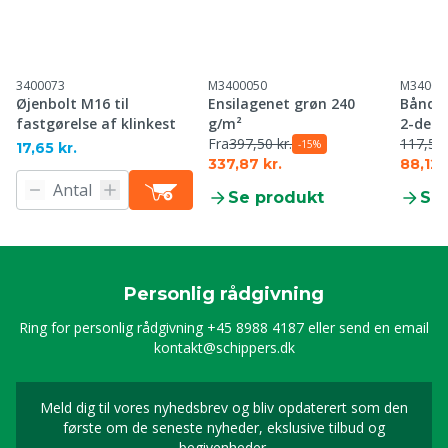
3400073
M3400050
M34000
Øjenbolt M16 til
Ensilagenet grøn 240
Bånds
fastgørelse af klinkest
g/m²
2-delt
Fra
397,50 kr.
117,50 
-15%
17,65 kr.
337,87 kr.
88,12 
Se produkt
Se
Personlig rådgivning
Ring for personlig rådgivning
+45 8988 4187
eller send en email
kontakt@schippers.dk
Meld dig til vores nyhedsbrev og bliv opdaterert som den
Timeld dig vores nyhed
første om de seneste nyheder, ekslusive tilbud og
begivenheder.