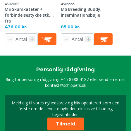
4502067
4509959
MS Skumkateter +
MS Breeding Buddy,
forbindelsestykke stk.
inseminationsbøjle
500
Fra
436,00 kr.
85,00 kr.
Personlig rådgivning
Ring for personlig rådgivning
+45 8988 4187
eller send en email
kontakt@schippers.dk
Meld dig til vores nyhedsbrev og bliv opdaterert som den
Timeld dig vores nyhed
første om de seneste nyheder, ekslusive tilbud og
begivenheder.
Tilmeld