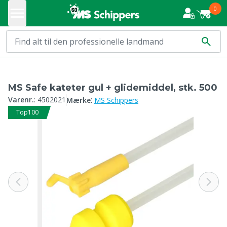
0
MS Safe kateter gul + glidemiddel, stk. 500
:
Varenr.
:
4502021
Mærke
MS Schippers
Top100