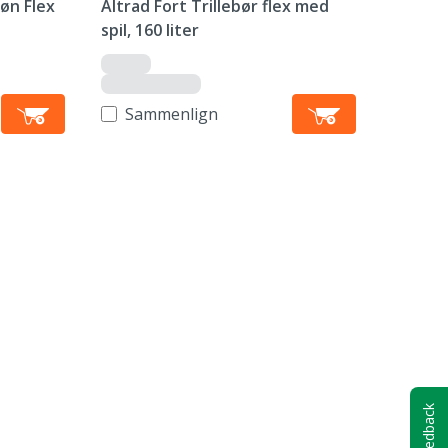
røn Flex
Altrad Fort Trillebør flex med
spil, 160 liter
Sammenlign
Feedback