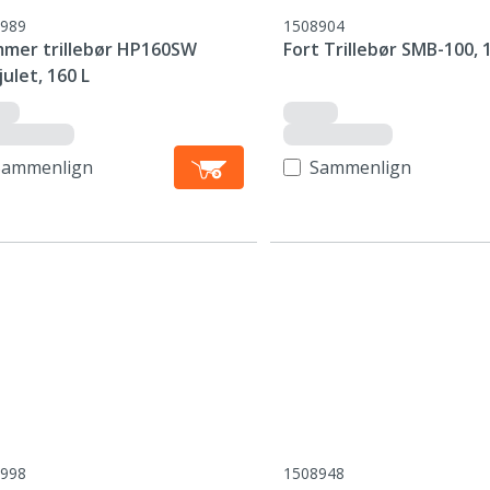
989
1508904
mer trillebør HP160SW
Fort Trillebør SMB-100, 1
ulet, 160 L
Sammenlign
Sammenlign
998
1508948