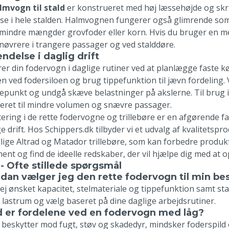
lmvogn til stald
er konstrueret med høj læssehøjde og skri
lse i hele stalden. Halmvognen fungerer også glimrende som
e mindre mængder grovfoder eller korn. Hvis du bruger en 
nøvrere i trangere passager og ved stalddøre.
ndelse i daglig drift
rer din fodervogn i daglige rutiner ved at planlægge faste k
n ved fodersiloen og brug tippefunktion til jævn fordeling. V
epunkt og undgå skæve belastninger på akslerne. Til brug i
eret til mindre volumen og snævre passager.
ering i de rette fodervogne og trillebøre er en afgørende fak
ge drift. Hos Schippers.dk tilbyder vi et udvalg af kvalitets
elige Altrad og Matador trillebøre, som kan forbedre produk
ment og find de ideelle redskaber, der vil hjælpe dig med at
- Ofte stillede spørgsmål
dan vælger jeg den rette fodervogn til min b
ej ønsket kapacitet, stelmateriale og tippefunktion samt st
 lastrum og vælg baseret på dine daglige arbejdsrutiner.
 er fordelene ved en fodervogn med låg?
 beskytter mod fugt, støv og skadedyr, mindsker foderspild 