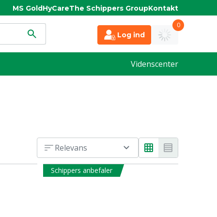
MS Gold
HyCare
The Schippers Group
Kontakt
0
Log ind
Videnscenter
Relevans
Schippers anbefaler