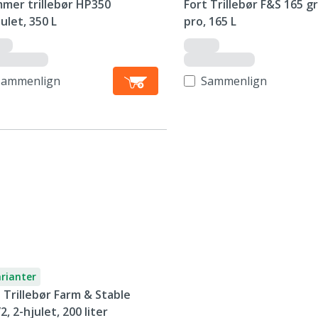
illebør HP350
Fort Trillebør F&S 165 g
ulet, 350 L
pro, 165 L
Sammenlign
Sammenlign
arianter
 Trillebør Farm & Stable
2, 2-hjulet, 200 liter