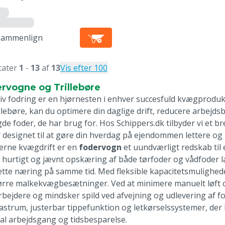
Sammenlign
tater
1
-
13
af
13
Vis efter 100
rvogne og Trillebøre
tiv fodring er en hjørnesten i enhver succesfuld kvægprodu
illebøre, kan du optimere din daglige drift, reducere arbejds
e foder, de har brug for. Hos Schippers.dk tilbyder vi et bre
r designet til at gøre din hverdag på ejendommen lettere og 
erne kvægdrift er en
fodervogn
et uundværligt redskab til 
r hurtigt og jævnt opskæring af både tørfoder og vådfoder la
ette næring på samme tid. Med fleksible kapacitetsmulighed
ørre malkekvægbesætninger. Ved at minimere manuelt løft og
bejdere og mindsker spild ved afvejning og udlevering af 
 lastrum, justerbar tippefunktion og letkørselssystemer, der k
al arbejdsgang og tidsbesparelse.