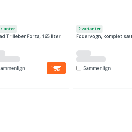
arianter
2 varianter
ad Trillebør Forza, 165 liter
Fodervogn, komplet sæ
Sammenlign
Sammenlign