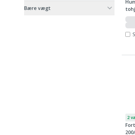
Hummer tr
Bære vægt
tohj
2 v
Fort
200/