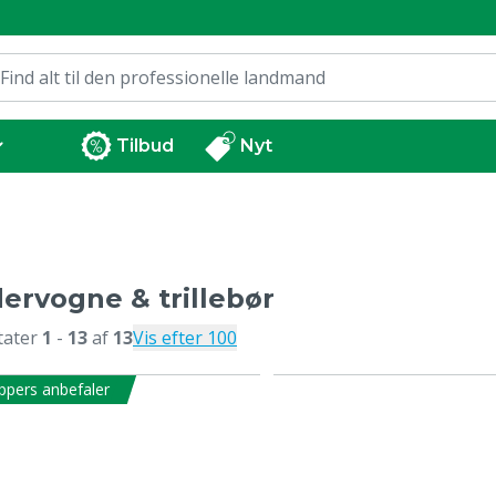
Tilbud
Nyt
ervogne & trillebør
tater
1
-
13
af
13
Vis efter 100
ppers anbefaler