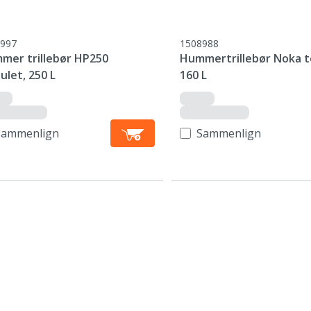
997
1508988
mer trillebør HP250
Hummertrillebør Noka t
ulet, 250 L
160 L
Sammenlign
Sammenlign