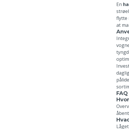
En
ha
strøe
flytt
at ma
Anve
Integ
vogne
tyngd
optim
Invest
dagli
pålid
sorti
FAQ 
Hvor
Overv
åbent
Hvad
Låget