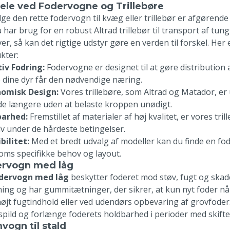
ele ved Fodervogne og Trillebøre
lge den rette fodervogn til kvæg eller trillebør er afgørende
har brug for en robust Altrad trillebør til transport af tungt
r, så kan det rigtige udstyr gøre en verden til forskel. Her 
kter:
tiv Fodring:
Fodervogne er designet til at gøre distribution 
le dine dyr får den nødvendige næring.
omisk Design:
Vores trillebøre, som Altrad og Matador, er
de længere uden at belaste kroppen unødigt.
barhed:
Fremstillet af materialer af høj kvalitet, er vores tr
elv under de hårdeste betingelser.
bilitet:
Med et bredt udvalg af modeller kan du finde en foder
oms specifikke behov og layout.
rvogn med låg
dervogn med låg
beskytter foderet mod støv, fugt og skad
ning og har gummitætninger, der sikrer, at kun nyt foder når 
øjt fugtindhold eller ved udendørs opbevaring af grovfoder.
spild og forlænge foderets holdbarhed i perioder med skifte
vogn til stald