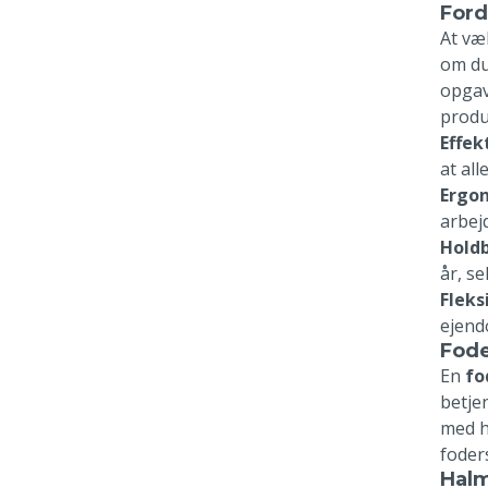
Ford
At væ
om du 
opgave
produ
Effek
at al
Ergon
arbej
Hold
år, s
Fleksi
ejend
Fode
En
fo
betje
med h
foder
Halm