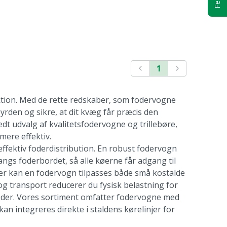
1
ktion. Med de rette redskaber, som fodervogne
byrden og sikre, at dit kvæg får præcis den
dt udvalg af kvalitetsfodervogne og trillebøre,
mere effektiv.
effektiv foderdistribution. En robust fodervogn
ngs foderbordet, så alle køerne får adgang til
er kan en fodervogn tilpasses både små kostalde
 transport reducerer du fysisk belastning for
foder. Vores sortiment omfatter fodervogne med
an integreres direkte i staldens kørelinjer for