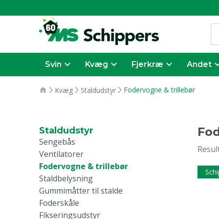
Svin
Kvæg
Fjerkræ
Andet
Fodervogne & trillebør
Kvæg
Staldudstyr
Fod
Staldudstyr
Sengebås
Resul
Ventilatorer
Fodervogne & trillebør
Schi
Staldbelysning
Gummimåtter til stalde
Foderskåle
Fikseringsudstyr