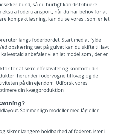
dsikker bund, så du hurtigt kan distribuere
 ekstra fodertransport, når du har behov for at
mere kompakt løsning, kan du se vores
, som er let
øreruter langs foderbordet. Start med at fylde
ed opskæring tæt på gulvet kan du skifte til lavt
 kalvestald anbefaler vi en let model som
, der er
tor for at sikre effektivitet og komfort i din
produkter, herunder fodervogne til kvæg og de
tiviteten på din ejendom. Udforsk vores
 optimere din kvægproduktion.
esætning?
aldlayout. Sammenlign modeller med låg eller
og sikrer længere holdbarhed af foderet, især i