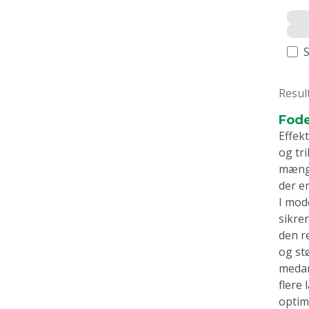
Resul
Fode
Effek
og tr
mængd
der e
I mod
sikre
den r
og st
medar
flere
optim