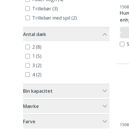
1508
Trillebør (3)
Hum
Trillebør med spil (2)
enhj
Antal dæk
2 (8)
1 (5)
3 (2)
4 (2)
Bin kapacitet
Mærke
Farve
1508