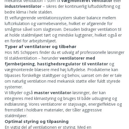
mekanisk ventilation – som fx
vægmonteret ventilator
eller
industriventilator
– sikres der kontinuerlig luftudskiftning og
bedre klima i hele stalden.
Et velfungerende ventilationssystem skaber balance mellem
luftcirkulation og varmebevarelse, hvilket er afgørende for
smågrise såvel som slagtesvin. Desuden bidrager ventilation til
at holde staldmiljøet tørt og mindske lugtgener, hvilket også er
en fordel for arbejdsmiljøet.
Typer af ventilatorer og tilbehør
Hos MS Schippers finder du et udvalg af professionelle løsninger
til staldventilation – herunder
ventilatorer med
fjernbetjening
,
hastighedsregulator til ventilator
og
vægmonterede blæsere med høj luftydelse. Produkterne kan
tilpasses forskellige staldtyper og behov, uanset om der er tale
om naturlig ventilation med mekanisk støtte eller fuldt styrede
systemer.
Vi tilbyder også
master ventilator
-løsninger, der kan
integreres med klimastyring og bruges til både udsugning og
indblæsning. Vores ventilatorer er støjsvage, energieffektive og
fremstillet i holdbare materialer, der tåler aggressive
staldmiljøer.
Optimal styring og tilpasning
En vigtig del af ventilationen er styring. Med en