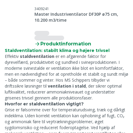
3409241
Master Industriventilator DF30P ø75 cm,
10.200 m3/time
Produktinformation
Staldventilation: stabilt klima og højere trivsel
Effektiv
staldventilation
er en afgørende faktor for
dyrevelfærd, produktivitet og sundhed i svineproduktionen. I
moderne svinestalde er ventilation ikke blot en komfortfaktor,
men en nødvendighed for at opretholde et stabilt og sundt miljø
– både sommer og vinter. Hos MS Schippers tilbyder vi
driftssikre løsninger til
ventilation i stald
, der sikrer optimal
luftkvalitet, reducerer ammoniakniveauet og understøtter
grisenes trivsel gennem alle produktionsfaser.
Hvorfor er staldventilation vigtigt?
Grise er følsomme over for temperaturudsving, træk og dårligt
indeklima. Uden korrekt ventilation kan ophobning af fugt, CO₂
og ammoniak føre til vejrtrækningsproblemer, øget
sygdomsrisiko og reduceret foderoptagelse. Ved hjælp af