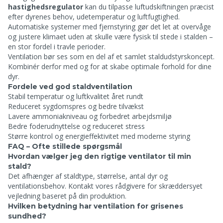
hastighedsregulator
kan du tilpasse luftudskiftningen præcist
efter dyrenes behov, udetemperatur og luftfugtighed.
Automatiske systemer med fjernstyring gør det let at overvåge
og justere klimaet uden at skulle være fysisk til stede i stalden –
en stor fordel i travle perioder.
Ventilation bør ses som en del af et samlet staldudstyrskoncept.
Kombinér derfor med
og
for at skabe optimale forhold for dine
dyr.
Fordele ved god staldventilation
Stabil temperatur og luftkvalitet året rundt
Reduceret sygdomspres og bedre tilvækst
Lavere ammoniakniveau og forbedret arbejdsmiljø
Bedre foderudnyttelse og reduceret stress
Større kontrol og energieffektivitet med moderne styring
FAQ – Ofte stillede spørgsmål
Hvordan vælger jeg den rigtige ventilator til min
stald?
Det afhænger af staldtype, størrelse, antal dyr og
ventilationsbehov. Kontakt vores rådgivere for skræddersyet
vejledning baseret på din produktion.
Hvilken betydning har ventilation for grisenes
sundhed?