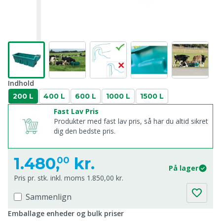
Indhold
200 L
400 L
600 L
1000 L
1500 L
Fast Lav Pris
Produkter med fast lav pris, så har du altid sikret
dig den bedste pris.
1.480,
kr.
00
På lager
Pris pr. stk. inkl. moms 1.850,00 kr.
Sammenlign
Emballage enheder og bulk priser