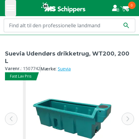
0
Suevia Udendørs drikketrug, WT200, 200
L
:
Varenr.
:
1507742
Mærke
Suevia
Fast Lav Pris