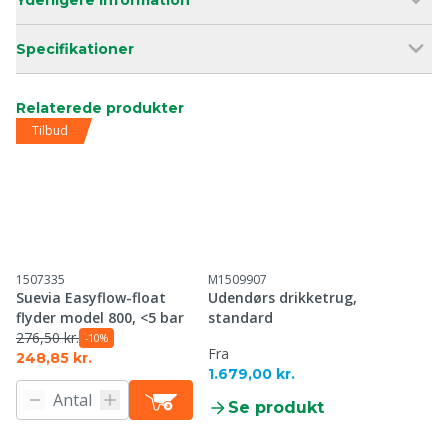
Yderligere information
Specifikationer
Relaterede produkter
Tilbud
1507335
M1509907
Suevia Easyflow-float
Udendørs drikketrug,
flyder model 800, <5 bar
standard
276,50 kr.
-10%
Fra
248,85 kr.
1.679,00 kr.
Se produkt