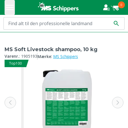
0
MS Soft Livestock shampoo, 10 kg
:
Varenr.
:
1905193
Mærke
MS Schippers
Top100