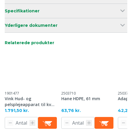
Specifikationer
Yderligere dokumenter
Relaterede produkter
1901477
2503710
250375
Vink Hud- og
Hane HDPE, 61 mm
Adapte
pelsplejeapparat til kvæg
(med børstefunktion)
1.791,50 kr.
63,76 kr.
42,21 