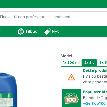
Tilbud
Nyt
Model
1x 500 ml
2x 5 L
6x 
Dette produk
Hvis du besti
viste priser e
Populært b
Blandt de To
➜
Se Top100