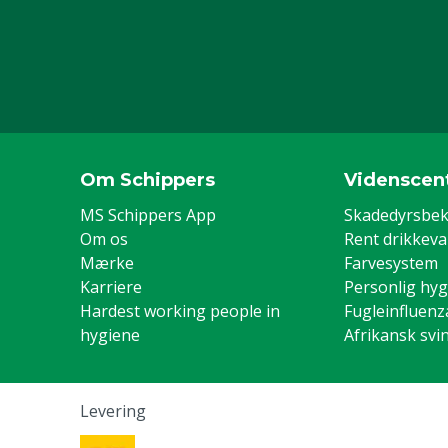
Om Schippers
Videnscen
MS Schippers App
Skadedyrsbe
Om os
Rent drikkev
Mærke
Farvesystem
Karriere
Personlig hyg
Hardest working people in
Fugleinfluenz
hygiene
Afrikansk svi
Levering