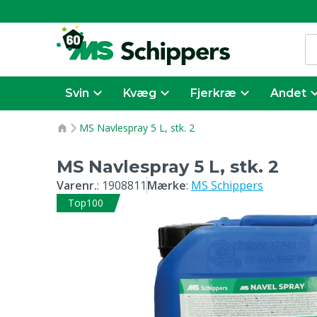
Svin
Kvæg
Fjerkræ
Andet
MS Navlespray 5 L, stk. 2
MS Navlespray 5 L, stk. 2
Varenr.
:
1908811
Mærke
:
MS Schippers
Top100