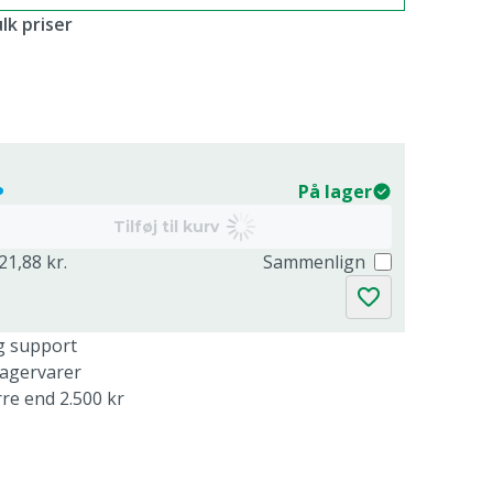
lk priser
.
På lager
Tilføj til kurv
21,88 kr.
Sammenlign
g support
lagervarer
rre end 2.500 kr