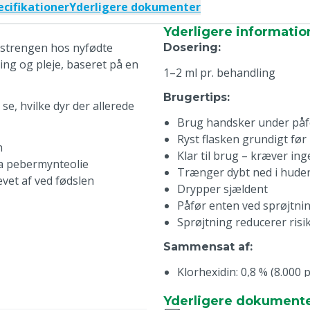
ecifikationer
Yderligere dokumenter
Yderligere informatio
estrengen hos nyfødte
Dosering
:
ing og pleje, baseret på en
1–2 ml pr. behandling
Brugertips
:
se, hvilke dyr der allerede
Brug handsker under påf
Ryst flasken grundigt før
n
Klar til brug – kræver in
ra pebermynteolie
Trænger dybt ned i hude
vet af ved fødslen
Drypper sjældent
Påfør enten ved sprøjtnin
Sprøjtning reducerer ris
Sammensat af
:
Klorhexidin: 0,8 % (8.000
Mælkesyre
Yderligere dokument
Pebermynteolie