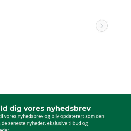
ld dig vores nyhedsbrev
dig vores nyhedsbrev
til vores nyhedsbrev og bliv opdaterert som den
 de seneste nyheder, ekslusive tilbud og
eder.