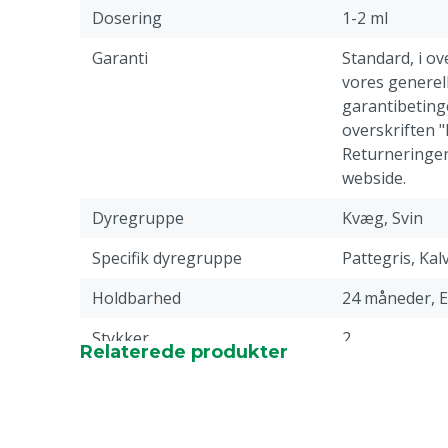
Dosering
1-2 ml
Garanti
Standard, i 
vores generell
garantibetinge
overskriften 
Returneringer
webside.
Dyregruppe
Kvæg, Svin
Specifik dyregruppe
Pattegris, Kal
Holdbarhed
24 måneder, E
Stykker
2
Relaterede produkter
Farve
Blå
Indhold
5 L