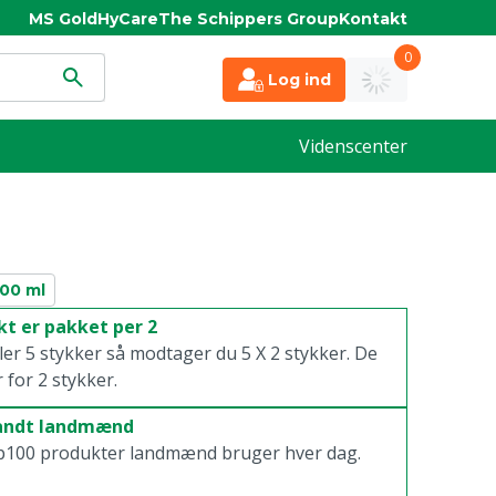
MS Gold
HyCare
The Schippers Group
Kontakt
0
Log ind
Videnscenter
500 ml
t er pakket per 2
ller 5 stykker så modtager du 5 X 2 stykker. De
r for 2 stykker.
landt landmænd
p100 produkter landmænd bruger hver dag.