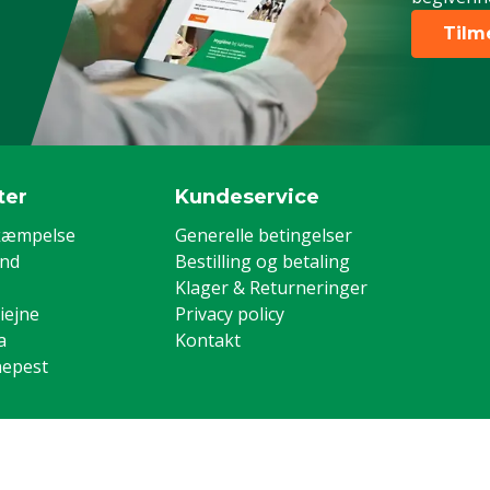
Tilm
ter
Kundeservice
kæmpelse
Generelle betingelser
and
Bestilling og betaling
Klager & Returneringer
iejne
Privacy policy
a
Kontakt
nepest