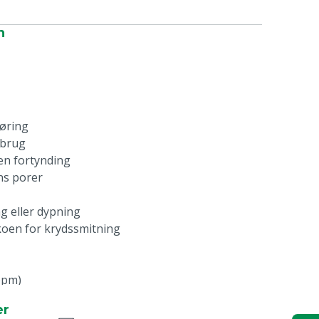
n
øring
 brug
gen fortynding
ns porer
g eller dypning
ikoen for krydssmitning
 ppm)
er