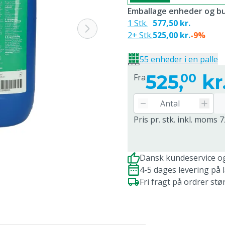
Emballage enheder og bu
1 Stk.
577,50 kr.
2+ Stk.
525,00 kr.
-9%
55 enheder i en palle
525,
kr
00
Fra
Pris pr. stk. inkl. moms 7
Dansk kundeservice o
4-5 dages levering på 
Fri fragt på ordrer stø