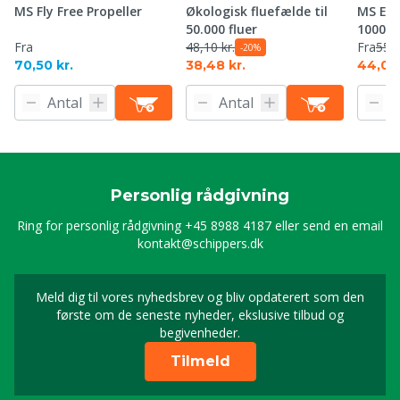
MS Fly Free Propeller
Økologisk fluefælde til
MS Eco
50.000 fluer
1000 x
Fra
48,10 kr.
Fra
55,0
-20%
70,50 kr.
38,48 kr.
44,00 
Personlig rådgivning
Ring for personlig rådgivning
+45 8988 4187
eller send en email
kontakt@schippers.dk
Meld dig til vores nyhedsbrev og bliv opdaterert som den
Timeld dig vores nyhed
første om de seneste nyheder, ekslusive tilbud og
begivenheder.
Tilmeld