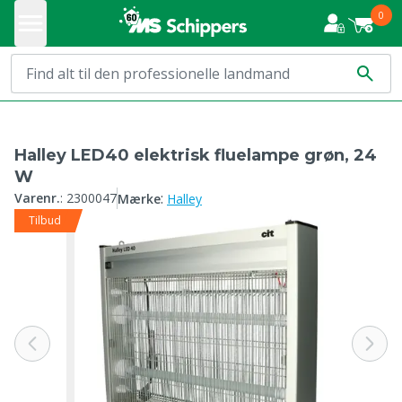
0
Halley LED40 elektrisk fluelampe grøn, 24
W
:
Varenr.
:
2300047
Mærke
Halley
Tilbud