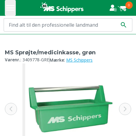
0
MS Sprøjte/medicinkasse, grøn
:
Varenr.
:
3409778-GRE
Mærke
MS Schippers