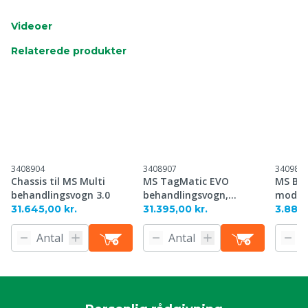
Videoer
Relaterede produkter
3408904
3408907
340982
Chassis til MS Multi
MS TagMatic EVO
MS Beh
behandlingsvogn 3.0
behandlingsvogn,
model,
komplet
31.645,00 kr.
31.395,00 kr.
3.885,