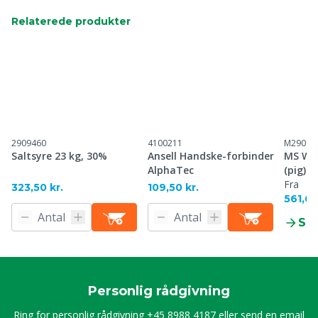
Relaterede produkter
2909460
4100211
M29097
Saltsyre 23 kg, 30%
Ansell Handske-forbinder
MS Wet
AlphaTec
(pig)
Fra
323,50 kr.
109,50 kr.
561,60
Se
Personlig rådgivning
Ring for personlig rådgivning
+45 8988 4187
eller send en email