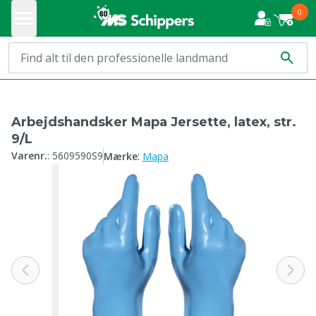
0
Arbejdshandsker Mapa Jersette, latex, str.
9/L
:
Varenr.
:
5609590S9
Mærke
Mapa