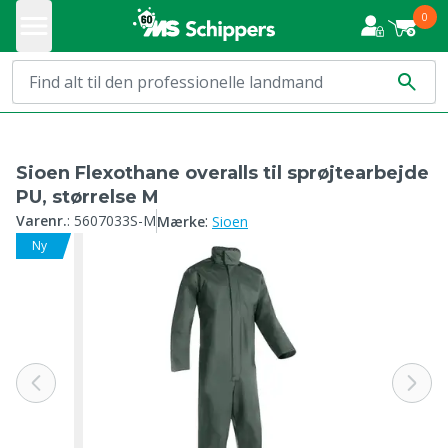
0
Sioen Flexothane overalls til sprøjtearbejde
PU, størrelse M
:
Varenr.
:
5607033S-M
Mærke
Sioen
Ny