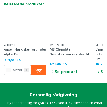
Relaterede produkter
4100211
M5509930
M56070
Ansell Handske-forbinder
MS Cleanlite
Vandt
AlphaTec
Desinfektionsstøvler S4
latexb
Fra
109,50 kr.
571,00 kr.
19,95 
Se produkt
Se
Personlig rådgivning
Ring for personlig rådgivning
+45 8988 4187
eller send en email