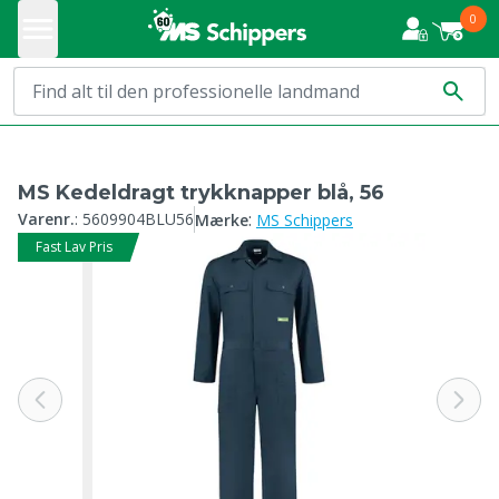
0
MS Kedeldragt trykknapper blå, 56
:
Varenr.
:
5609904BLU56
Mærke
MS Schippers
Fast Lav Pris