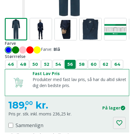
Farve
Farve:
Blå
Størrrelse
46
48
50
52
54
56
58
60
62
64
Fast Lav Pris
Produkter med fast lav pris, så har du altid sikret
dig den bedste pris.
189,
kr.
00
På lager
Pris pr. stk. inkl. moms 236,25 kr.
Sammenlign