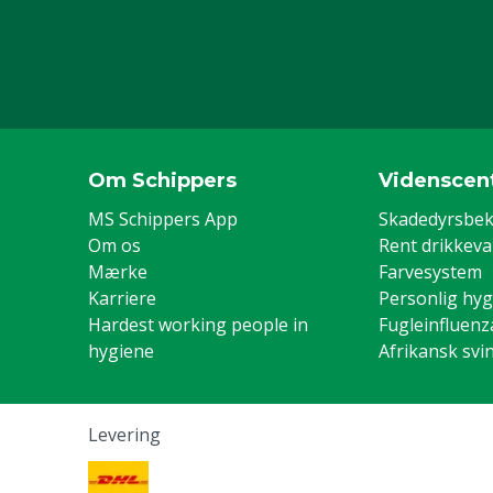
Om Schippers
Videnscen
MS Schippers App
Skadedyrsbe
Om os
Rent drikkev
Mærke
Farvesystem
Karriere
Personlig hyg
Hardest working people in
Fugleinfluenz
hygiene
Afrikansk svi
Levering