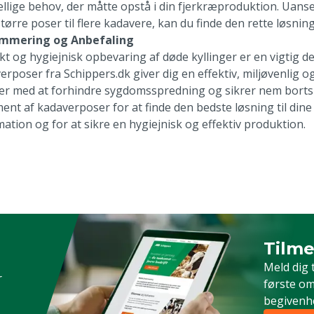
ellige behov, der måtte opstå i din fjerkræproduktion. Uanse
større poser til flere kadavere, kan du finde den rette løsnin
mmering og Anbefaling
kt og hygiejnisk opbevaring af døde kyllinger er en vigtig d
erposer fra Schippers.dk giver dig en effektiv, miljøvenlig o
er med at forhindre sygdomsspredning og sikrer nem bortska
ment af kadaverposer for at finde den bedste løsning til din
mation og for at sikre en hygiejnisk og effektiv produktion.
Tilme
Timeld 
Meld dig 
r
første om
begivenh