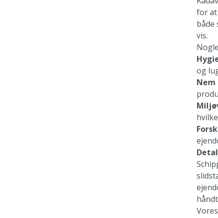
Kadav
for a
både s
vis.
Nogle
Hygie
og lu
Nem 
produ
Miljø
hvilke
Forsk
ejend
Detal
Schip
slids
ejend
håndte
Vores 