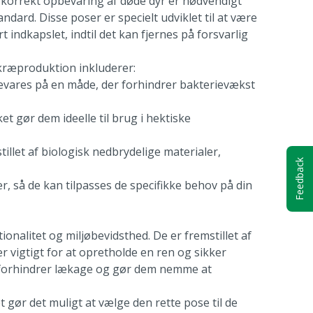
 korrekt opbevaring af døde dyr er nødvendigt
ard. Disse poser er specielt udviklet til at være
t indkapslet, indtil det kan fjernes på forsvarlig
rkræproduktion inkluderer:
evares på en måde, der forhindrer bakterievækst
et gør dem ideelle til brug i hektiske
llet af biologisk nedbrydelige materialer,
Feedback
r, så de kan tilpasses de specifikke behov på din
nalitet og miljøbevidsthed. De er fremstillet af
r vigtigt for at opretholde en ren og sikker
t forhindrer lækage og gør dem nemme at
t gør det muligt at vælge den rette pose til de