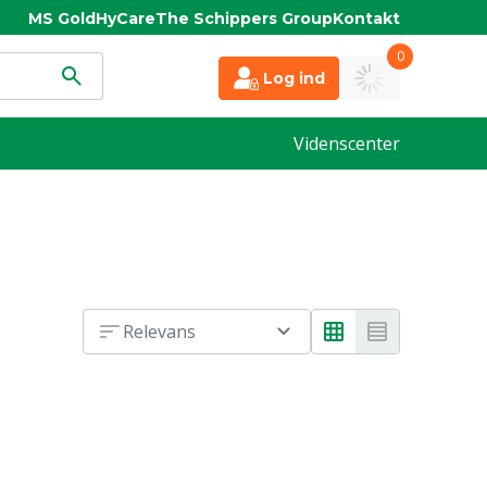
MS Gold
HyCare
The Schippers Group
Kontakt
0
Log ind
Videnscenter
Relevans