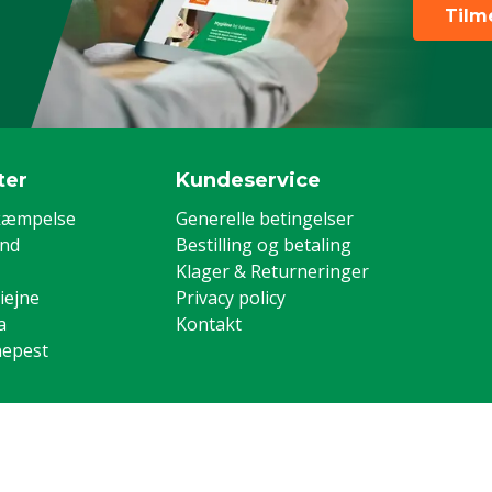
Tilm
ter
Kundeservice
kæmpelse
Generelle betingelser
and
Bestilling og betaling
Klager & Returneringer
iejne
Privacy policy
a
Kontakt
nepest