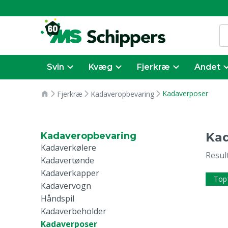
Svin
Kvæg
Fjerkræ
Andet
Kadaverposer
Fjerkræ
Kadaveropbevaring
Ka
Kadaveropbevaring
Kadaverkølere
Resul
Kadavertønde
Kadaverkapper
Top
Kadavervogn
Håndspil
Kadaverbeholder
Kadaverposer