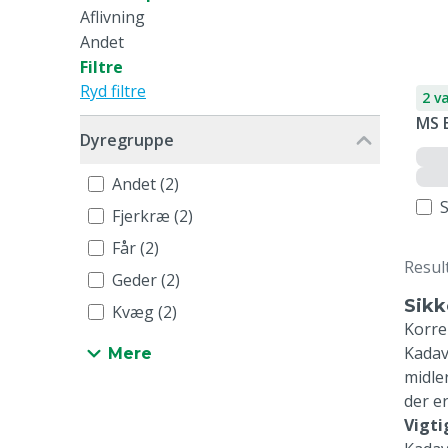
Aflivning
Andet
Filtre
Ryd filtre
2 v
MS 
Dyregruppe
Andet (2)
Fjerkræ (2)
Får (2)
Resul
Geder (2)
Sikk
Kvæg (2)
Korre
Kadave
Mere
midle
der e
Vigti