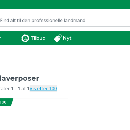
Tilbud
Nyt
daverposer
tater
1
-
1
af
1
Vis efter 100
100