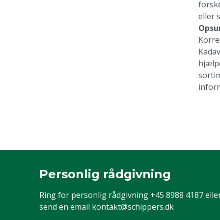
forsk
eller 
Opsu
Korre
Kadav
hjælp
sorti
infor
Personlig rådgivning
Ring for personlig rådgivning
+45 8988 4187
elle
send en email
kontakt@schippers.dk