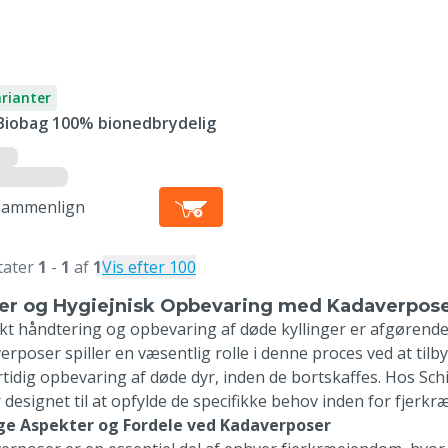
arianter
Biobag 100% bionedbrydelig
Sammenlign
tater
1
-
1
af
1
Vis efter 100
er og Hygiejnisk Opbevaring med Kadaverposer
kt håndtering og opbevaring af døde kyllinger er afgørende
rposer spiller en væsentlig rolle i denne proces ved at tilby
rtidig opbevaring af døde dyr, inden de bortskaffes. Hos Schi
r designet til at opfylde de specifikke behov inden for fjerk
ge Aspekter og Fordele ved Kadaverposer