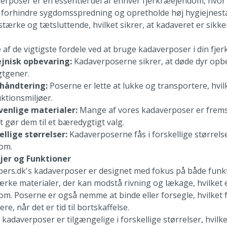
erposer er en essentiel del af enhver fjerkræejendom, hvor
t forhindre sygdomsspredning og opretholde høj hygiejnestand
tærke og tætsluttende, hvilket sikrer, at kadaveret er sikker
 af de vigtigste fordele ved at bruge kadaverposer i din fje
jnisk opbevaring:
Kadaverposerne sikrer, at døde dyr opb
gtgener.
håndtering:
Poserne er lette at lukke og transportere, hvilk
ktionsmiljøer.
venlige materialer:
Mange af vores kadaverposer er fremsti
t gør dem til et bæredygtigt valg.
ellige størrelser:
Kadaverposerne fås i forskellige størrelse
om.
jer og Funktioner
pers.dk's kadaverposer er designet med fokus på både funktio
tærke materialer, der kan modstå rivning og lækage, hvilket e
om. Poserne er også nemme at binde eller forsegle, hvilke
re, når det er tid til bortskaffelse.
kadaverposer er tilgængelige i forskellige størrelser, hvilke