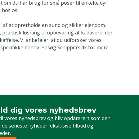
t om du har brug for små poser til enkelte dyr
g hos os.
el af at opretholde en sund og sikker ejendom.
g praktisk løsning til opbevaring af kadavere, der
ffelse. Vi anbefaler, at du udforsker vores
e specifikke behov. Besøg Schippers.dk for mere
ld dig vores nyhedsbrev
dig vores nyhedsbrev
til vores nyhedsbrev og bliv opdaterert som den
 de seneste nyheder, ekslusive tilbud og
eder.