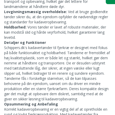
transport og opbevaring, hvilket gør det lettere for
landmændene at håndtere døde dyr.
Lovgivningsmæssig overholdelse:
Ved at bruge godkendte
tønder sikrer du, at din ejendom opfylder de nødvendige regler
og standarder for kadaveropbevaring.
Holdbarhed:
Vores tønder er lavet af robuste materialer, der
kan modstå slid og hårde vejrforhold, hvilket garanterer lang
levetid.
Detaljer og Funktioner
Schippers.dk's kadavertønder til fjerkræ er designet med fokus
på både funktionalitet og holdbarhed. Tønderne er fremstillet af
høj kvalitetsplastik, som er både let og stærkt, hvilket gør dem
nemme at håndtere og transportere. De er desuden udstyret
med tætsluttende låg, der sikrer, at ingen væske eller lugt
slipper ud, hvilket bidrager til en renere og sundere ejendom.
Tønderne fås i forskellige størrelser, så de kan tilpasses
behovene på din ejendom, uanset om du driver en mindre
produktion eller en større fjerkræfarm. Deres kompakte design
gør det muligt at opbevare dem diskret, samtidig med at de
giver en sikker løsning til kadaveropbevaring.
Opsummering og Anbefaling
Korrekt kadaveropbevaring er en vigtig del af at opretholde en
sund og lovlig fjerkræproduktion. Med kadavertønder fra