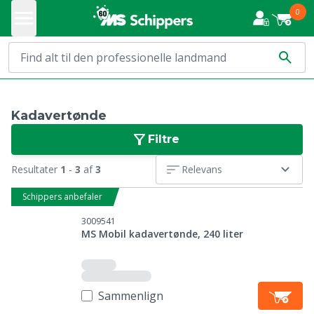
0
Kadavertønde
Filtre
Resultater
1
-
3
af
3
Relevans
Schippers anbefaler
3009541
MS Mobil kadavertønde, 240 liter
Sammenlign