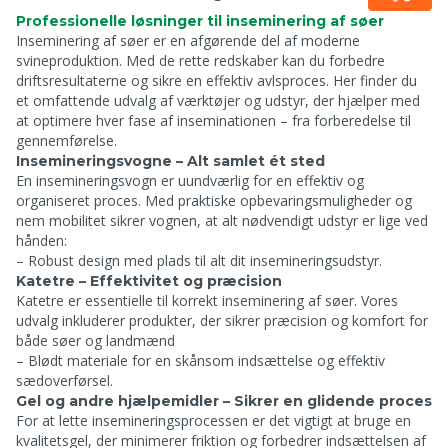
Professionelle løsninger til inseminering af søer
Inseminering af søer er en afgørende del af moderne
svineproduktion. Med de rette redskaber kan du forbedre
driftsresultaterne og sikre en effektiv avlsproces. Her finder du
et omfattende udvalg af værktøjer og udstyr, der hjælper med
at optimere hver fase af inseminationen – fra forberedelse til
gennemførelse.
Insemineringsvogne – Alt samlet ét sted
En insemineringsvogn er uundværlig for en effektiv og
organiseret proces. Med praktiske opbevaringsmuligheder og
nem mobilitet sikrer vognen, at alt nødvendigt udstyr er lige ved
hånden:
– Robust design med plads til alt dit insemineringsudstyr.
Katetre – Effektivitet og præcision
Katetre er essentielle til korrekt inseminering af søer. Vores
udvalg inkluderer produkter, der sikrer præcision og komfort for
både søer og landmænd
– Blødt materiale for en skånsom indsættelse og effektiv
sædoverførsel.
Gel og andre hjælpemidler – Sikrer en glidende proces
For at lette insemineringsprocessen er det vigtigt at bruge en
kvalitetsgel, der minimerer friktion og forbedrer indsættelsen af