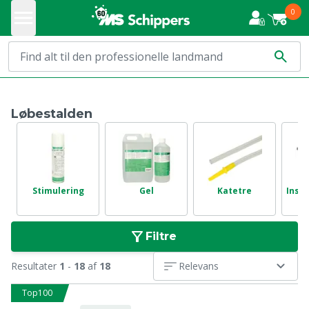
0
Løbestalden
Stimulering
Gel
Katetre
Inse
Filtre
Resultater
1
-
18
af
18
Relevans
Top100