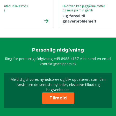
 control in livestock
Hvordan kan jeg fjerne rotter
ming
og mus på min gård?
Sig farvel til
gnaverproblemer!
Personlig rådgivning
Ring for personlig rådgivning
+45 8988 4187
eller send en email
kontakt@schippers.dk
Meld dig til vores nyhedsbrev og bliv opdaterert som den
Timeld dig vores nyhed
første om de seneste nyheder, ekslusive tilbud og
begivenheder.
Tilmeld