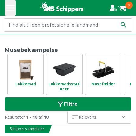
0
Musebekæmpelse
Lokkemad
Lokkemadsstati
Musefælder
Be
oner
Filtre
Resultater
1
-
18
af
18
Relevans
Schippers anbefaler