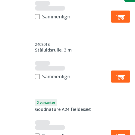
Sammenlign
2408018
Ståluldsrulle, 3 m
Sammenlign
2 varianter
Goodnature A24 fældesæt