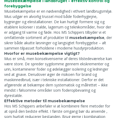
Musebekæmpelse i landbruget – effektiv kontrol og
forebyggelse
Musebekæmpelse er en nødvendighed i ethvert landbrugsmiljø.
Mus udgør en alvorlig trussel mod både foderhygiejne,
bygninger og elinstallationer. De kan hurtigt formere sig og
etablere kolonier i stalde, lagerrum og teknikområder, hvor der
er adgang til varme og føde. Hos MS Schippers tilbyder vi et
omfattende sortiment af produkter til
musebekæmpelse
, der
sikrer både akutte løsninger og langsigtet forebyggelse – alt
sammen tilpasset forholdene i moderne husdyrproduktion.
Hvorfor er musebekæmpelse vigtigt?
Mus er små, men konsekvenserne af deres tilstedeværelse kan
være store. De spreder sygdomme gennem ekskrementer og
urin, kontaminerer foder og ødelægger isolering og ledninger
ved at gnave. Derudover øger de risikoen for brand og
maskinnedbrud, især i tekniske installationer. Derfor er det
afgørende at bekæmpe dem systematisk og målrettet – ikke
mindst i følsomme områder som foderopbevaring og
dyrestalde.
Effektive metoder til musebekæmpelse
Hos MS Schippers anbefaler vi at kombinere flere metoder for
at opnå den bedste effekt. I første omgang bør du anvende
,
som hurtigt reducerer bestanden. Brug gerne
i kombination