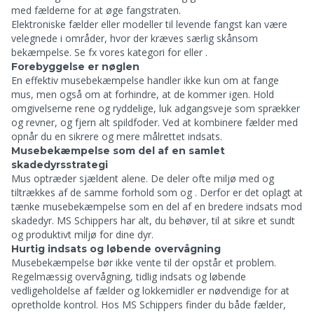
med fælderne for at øge fangstraten.
Elektroniske fælder eller modeller til levende fangst kan være
velegnede i områder, hvor der kræves særlig skånsom
bekæmpelse. Se fx vores kategori for
eller
.
Forebyggelse er nøglen
En effektiv musebekæmpelse handler ikke kun om at fange
mus, men også om at forhindre, at de kommer igen. Hold
omgivelserne rene og ryddelige, luk adgangsveje som sprækker
og revner, og fjern alt spildfoder. Ved at kombinere fælder med
opnår du en sikrere og mere målrettet indsats.
Musebekæmpelse som del af en samlet
skadedyrsstrategi
Mus optræder sjældent alene. De deler ofte miljø med
og
tiltrækkes af de samme forhold som
og
. Derfor er det oplagt at
tænke musebekæmpelse som en del af en bredere indsats mod
skadedyr. MS Schippers har alt, du behøver, til at sikre et sundt
og produktivt miljø for dine dyr.
Hurtig indsats og løbende overvågning
Musebekæmpelse bør ikke vente til der opstår et problem.
Regelmæssig overvågning, tidlig indsats og løbende
vedligeholdelse af fælder og lokkemidler er nødvendige for at
opretholde kontrol. Hos MS Schippers finder du både fælder,